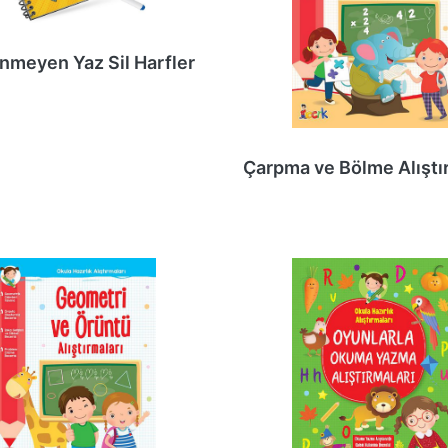
nmeyen Yaz Sil Harfler
Çarpma ve Bölme Alıştı