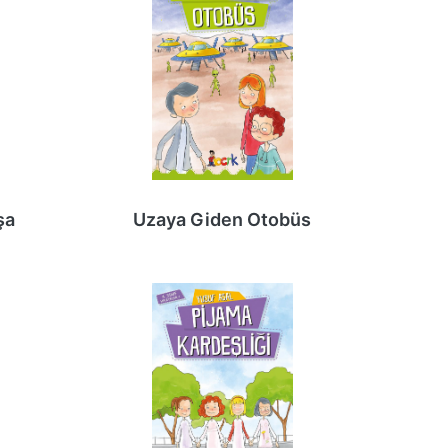
şa
Uzaya Giden Otobüs