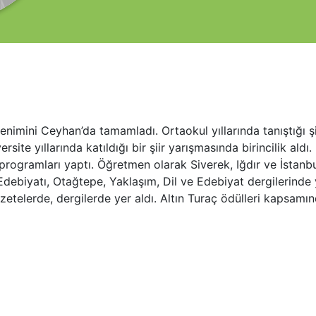
imini Ceyhan’da tamamladı. Ortaokul yıllarında tanıştığı şiirl
site yıllarında katıldığı bir şiir yarışmasında birincilik ald
programları yaptı. Öğretmen olarak Siverek, Iğdır ve İstanbul
k Edebiyatı, Otağtepe, Yaklaşım, Dil ve Edebiyat dergilerinde 
azetelerde, dergilerde yer aldı. Altın Turaç ödülleri kapsamınd